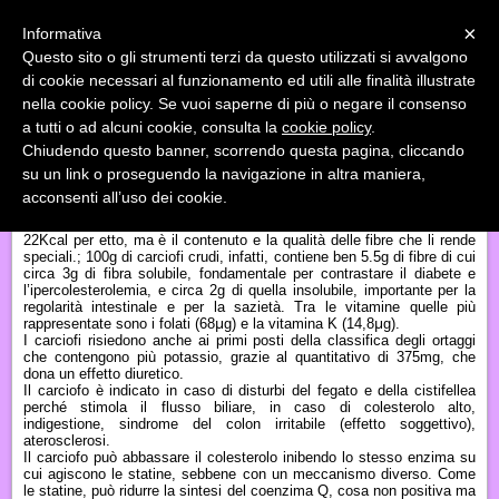
Menu
×
Informativa
Questo sito o gli strumenti terzi da questo utilizzati si avvalgono
«
»
di cookie necessari al funzionamento ed utili alle finalità illustrate
INDIETRO
nella cookie policy. Se vuoi saperne di più o negare il consenso
a tutti o ad alcuni cookie, consulta la
cookie policy
.
CARCIOFI, FIORI D'INVERNO
Chiudendo questo banner, scorrendo questa pagina, cliccando
su un link o proseguendo la navigazione in altra maniera,
I
carciofi
sono una delle verdure della stagione invernale. I
l loro
acconsenti all’uso dei cookie.
periodo
di coltivazione
infatti
va
da novembre fino ad aprile.
Come tutte le verdure hanno un apporto calorico molto basso, circa
22Kcal per etto, ma è il contenuto e la qualità delle fibre che li rende
speciali.; 100g di carciofi crudi,
infatti,
contiene ben 5.5g di
fibre
di cui
circa 3g di fibra solubile, fondamentale per contrastare il diabete e
l’ipercolesterolemia, e circa 2g di quella insolubile, importante per la
regolarità intestinale e per la sazietà.
Tra le vitamine quelle più
µ
µ
rappresentate sono i folati (68
g
) e la vitamina K (14,8
g
).
I carciofi risiedono anche ai primi posti della classifica degli ortaggi
che contengono più
potassio,
grazie al quantitativo di 375mg, che
dona un effetto diuretico.
Il carciofo è indicato in caso di disturbi del fegato e della cistifellea
perché stimola il flusso biliare, in caso di colesterolo alto,
indigestione, sindrome del colon irritabile (effetto soggettivo),
aterosclerosi.
Il carciofo può abbassare il colesterolo inibendo lo stesso enzima su
cui agiscono le statine, sebbene con un meccanismo diverso. Come
le statine, può ridurre la sintesi del coenzima Q, cosa non positiva ma