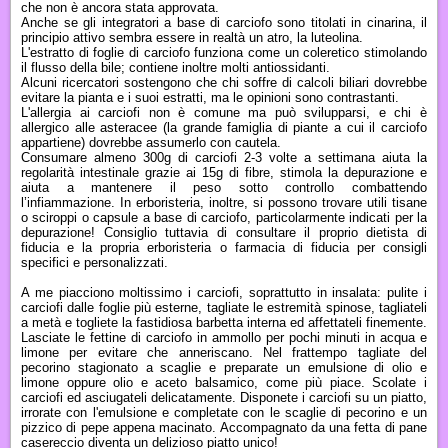
che non è ancora stata approvata.
Anche se gli integratori a base di carciofo sono titolati in cinarina, il
principio attivo sembra essere in realtà un atro, la luteolina.
L'estratto di foglie di carciofo funziona come un coleretico stimolando
il flusso della bile; contiene inoltre molti antiossidanti.
Alcuni ricercatori sostengono che chi soffre di calcoli biliari dovrebbe
evitare la pianta e i suoi estratti, ma le opinioni sono contrastanti.
L'allergia ai carciofi non è comune ma può svilupparsi, e chi è
allergico alle asteracee (la grande famiglia di piante a cui il carciofo
appartiene) dovrebbe assumerlo con cautela.
C
onsumare almeno 300g di carciofi 2-3 volte a settimana aiuta la
regolarità intestinale grazie ai 15g di fibre, stimola la depurazione e
aiuta a mantenere il peso sotto controllo combattendo
l’infiammazione.
In erboristeria, inoltre, si possono trovare utili tisane
o sciroppi
o capsule
a base di carciofo, particolarmente indicati per la
depurazione! C
onsiglio tuttavia di consultare il proprio dietista di
fiducia e la propria erboristeria o farmacia di fiducia per consigli
specifici e personalizzati.
A me piacciono moltissimo i carciofi, soprattutto in insalata:
pulite i
carciofi dalle foglie più esterne, tagliate le estremità spinose, tagliateli
a metà e togliete la fastidiosa barbetta interna ed affettateli finemente.
Lasciate le fettine di carciofo in ammollo per pochi minuti in acqua e
limone per evitare che anneriscano. Nel frattempo tagliate del
pecorino stagionato a scaglie e preparate un emulsione di olio e
limone oppure olio e aceto balsamico, come più piace. Scolate i
carciofi ed asciugateli delicatamente. Disponete i carciofi su un piatto,
irrorate con l'emulsione e completate con le scaglie di pecorino e un
pizzico di pepe appena macinato. Accompagnato da una fetta di pane
casereccio diventa un delizioso piatto unico!