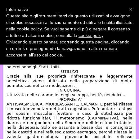
Menu
×
Informativa
Questo sito o gli strumenti terzi da questo utilizzati si avvalgono
«
»
di cookie necessari al funzionamento ed utili alle finalità illustrate
INDIETRO
nella cookie policy. Se vuoi saperne di più o negare il consenso
a tutti o ad alcuni cookie, consulta la
cookie policy
.
MENTA PIPERITA
Chiudendo questo banner, scorrendo questa pagina, cliccando
su un link o proseguendo la navigazione in altra maniera,
La menta ha una storia relativamente recente, diversamente
acconsenti all’uso dei cookie.
da altre piante e spezie. La sua scoperta risale al XVII secolo
d.C. nell'Inghilterra Meridionale; uno dei maggiori produttori
odierni sono gli Stati Uniti.
UTILIZZI
Grazie alla sue proprietà rinfrescante e leggermente
anestetica, viene utilizzata nella preparazione di molte
pomate, cosmetici e medicazioni
.
IN CUCINA
.
Utilizzata nelle caramelle, negli sciroppi, nei t
è
,
nei dolci
...
PROPRIETA'
ANTISPASMODICA, MIORILASSANTE, CALMANTE
perché rilassa
i muscoli involontari del tratto digestivo. Può aiutare la stipsi
per spasmi muscolari (evitare in caso di stitichezza per
ridotta funzionalità!), il meteorismo (
CARMINATIVA
), nella
diarrea e nei gonfiori, nella Sindrome dell'Intestino Irritabile,
nella dispepsia. Solo se assunta a basse dosi è consigliata
nelle gastriti e nel reflusso gastro esofageo, perché rilassa la
valvola gastro-esofagea provocando possibile reflusso